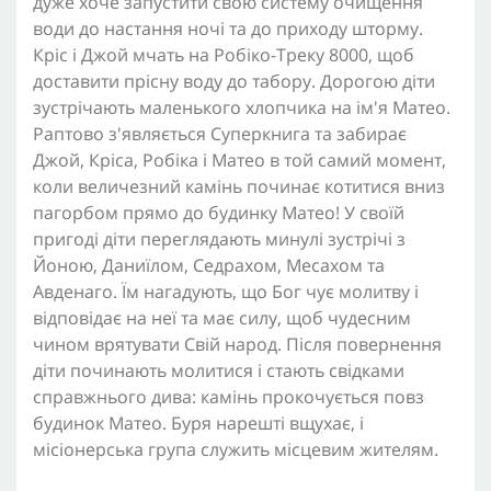
дуже хоче запустити свою систему очищення
води до настання ночі та до приходу шторму.
Кріс і Джой мчать на Робіко-Треку 8000, щоб
доставити прісну воду до табору. Дорогою діти
зустрічають маленького хлопчика на ім'я Матео.
Раптово з'являється Суперкнига та забирає
Джой, Кріса, Робіка і Матео в той самий момент,
коли величезний камінь починає котитися вниз
пагорбом прямо до будинку Матео! У своїй
пригоді діти переглядають минулі зустрічі з
Йоною, Даниїлом, Седрахом, Месахом та
Авденаго. Їм нагадують, що Бог чує молитву і
відповідає на неї та має силу, щоб чудесним
чином врятувати Свій народ. Після повернення
діти починають молитися і стають свідками
справжнього дива: камінь прокочується повз
будинок Матео. Буря нарешті вщухає, і
місіонерська група служить місцевим жителям.