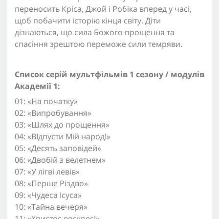
переносить Кріса, Джой і Робіка вперед у часі,
щоб побачити історію кінця світу. Діти
дізнаються, що сила Божого прощення та
спасіння зрештою переможе сили темряви.
Список серій мультфільмів 1 сезону / модулів
Академії 1:
01: «На початку»
02: «Випробування»
03: «Шлях до прощення»
04: «ВІдпусти Мій народ!»
05: «Десять заповідей»
06: «Двобій з велетнем»
07: «У лігві левів»
08: «Перше Різдво»
09: «Чудеса Ісуса»
10: «Тайна вечеря»
11: «Христос воскрес!»