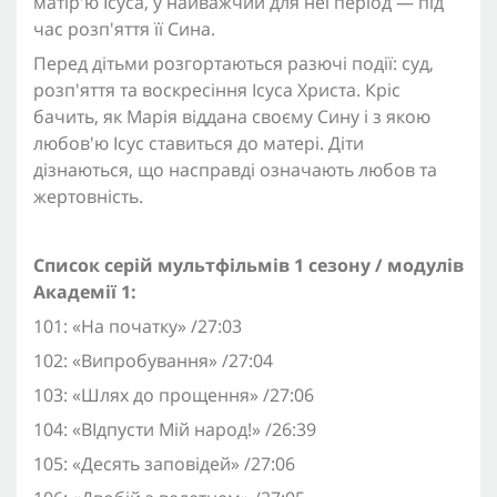
матір'ю Ісуса, у найважчий для неї період — під
час розп'яття її Сина.
Перед дітьми розгортаються разючі події: суд,
розп'яття та воскресіння Ісуса Христа. Кріс
бачить, як Марія віддана своєму Сину і з якою
любов'ю Ісус ставиться до матері. Діти
дізнаються, що насправді означають любов та
жертовність.
Список серій мультфільмів 1 сезону / модулів
Академії 1:
101: «На початку» /27:03
102: «Випробування» /27:04
103: «Шлях до прощення» /27:06
104: «ВІдпусти Мій народ!» /26:39
105: «Десять заповідей» /27:06