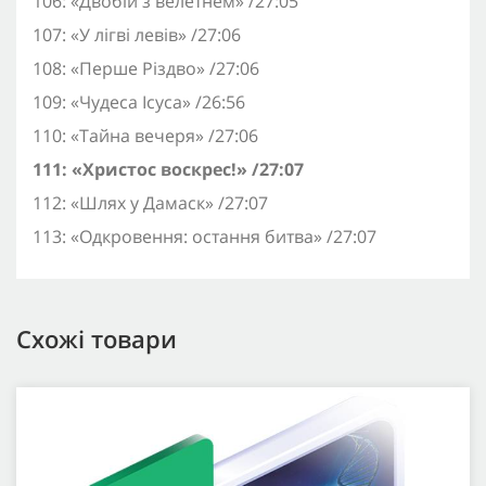
106: «Двобій з велетнем» /27:05
107: «У лігві левів» /27:06
108: «Перше Різдво» /27:06
109: «Чудеса Ісуса» /26:56
110: «Тайна вечеря» /27:06
111: «Христос воскрес!» /27:07
112: «Шлях у Дамаск» /27:07
113: «Одкровення: остання битва» /27:07
Схожі товари