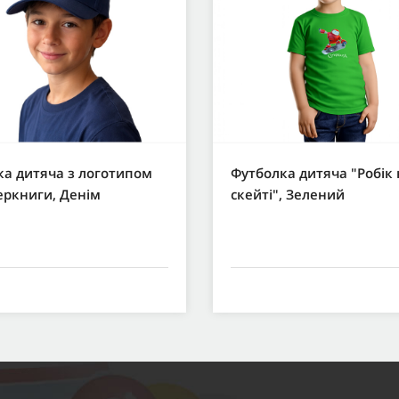
ка дитяча з логотипом
Футболка дитяча "Робік 
еркниги, Денім
скейті", Зелений