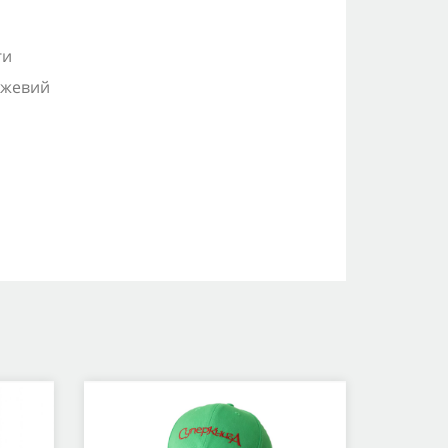
ги
ежевий