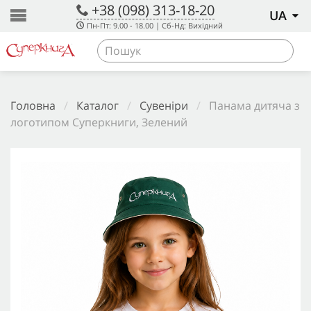
+38 (098) 313-18-20
UA
Пн-Пт: 9.00 - 18.00 | Сб-Нд: Вихідний
Головна
/
Каталог
/
Сувеніри
/
Панама дитяча з
логотипом Суперкниги, Зелений