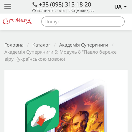
+38 (098) 313-18-20
UA
Пн-Пт: 9.00 - 18.00 | Сб-Нд: Вихідний
Головна
/
Каталог
/
Академія Суперкниги
/
Академія Суперкниги 5: Модуль 8 "Павло береже
віру" (українською мовою)