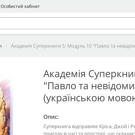
Особистий кабінет
и
/
Академія Суперкниги 5: Модуль 10 "Павло та невідом
Академія Суперкниг
"Павло та невідоми
(українською мово
Опис:
Суперкнига відправляє Кріса, Джой і Роб
пригоду в часі та просторі, що складаєт