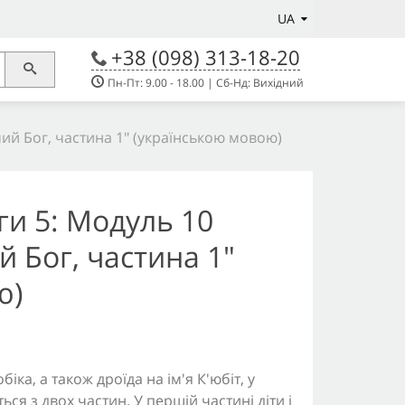
UA
+38 (098) 313-18-20
Пн-Пт: 9.00 - 18.00 | Сб-Нд: Вихідний
ий Бог, частина 1" (українською мовою)
и 5: Модуль 10
й Бог, частина 1"
ю)
іка, а також дроїда на ім'я К'юбіт, у
ься з двох частин. У першій частині діти і