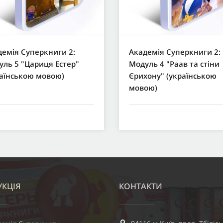
емія Суперкниги 2:
Академія Суперкниги 2:
ль 5 "Цариця Естер"
Модуль 4 "Раав та стіни
раїнською мовою)
Єрихону" (українською
мовою)
КЦІЯ
КОНТАКТИ