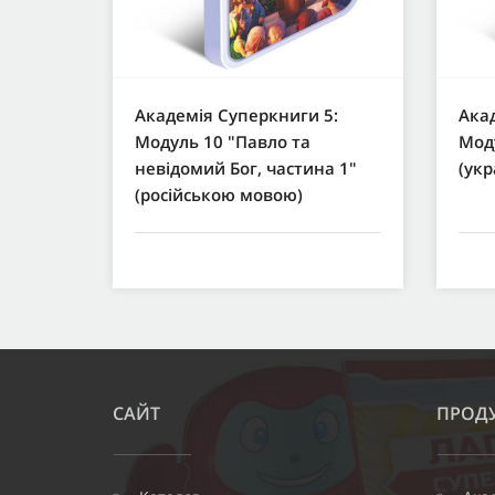
Академія Суперкниги 5:
Акад
Модуль 10 "Павло та
Моду
невідомий Бог, частина 1"
(ук
(російською мовою)
САЙТ
ПРОДУ