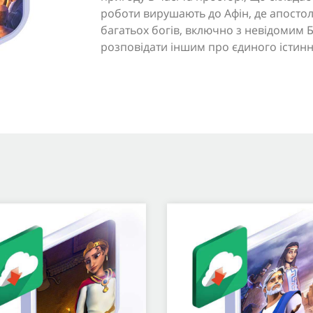
роботи вирушають до Афін, де апостол 
багатьох богів, включно з невідомим Б
розповідати іншим про єдиного істинн