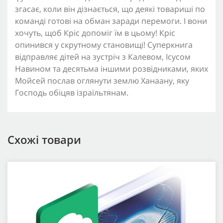
згасає, коли він дізнається, що деякі товариші по
команді готові на обман заради перемоги. І вони
хочуть, щоб Кріс допоміг їм в цьому! Кріс
опинився у скрутному становищі! Суперкнига
відправляє дітей на зустріч з Калевом, Ісусом
Навином та десятьма іншими розвідниками, яких
Мойсей послав оглянути землю Ханаану, яку
Господь обіцяв ізраїльтянам.
Схожі товари