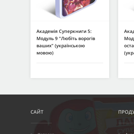
Академія Суперкниги 5:
Акад
Модуль 9 "Любіть ворогів
Мод
ваших" (українською
ост
мовою)
(ук
САЙТ
ПРОДУ