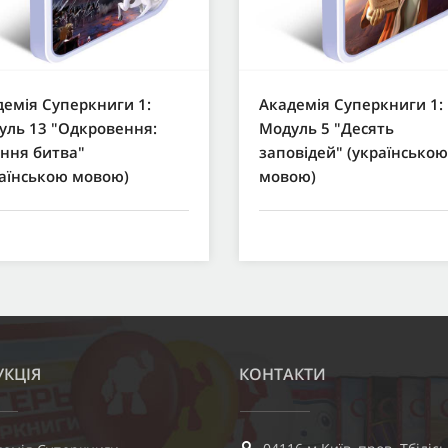
емія Суперкниги 1:
Академія Суперкниги 1:
уль 13 "Одкровення:
Модуль 5 "Десять
ання битва"
заповідей" (українською
раїнською мовою)
мовою)
КЦІЯ
КОНТАКТИ