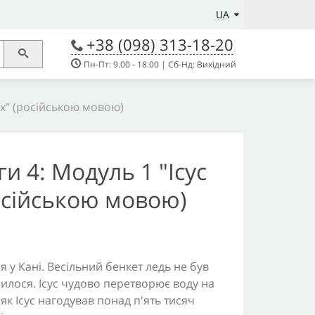
UA
+38 (098) 313-18-20
Пн-Пт: 9.00 - 18.00 | Сб-Нд: Вихідний
их" (російською мовою)
и 4: Модуль 1 "Ісус
осійською мовою)
я у Кані. Весільний бенкет ледь не був
чилося. Ісус чудово перетворює воду на
як Ісус нагодував понад п'ять тисяч