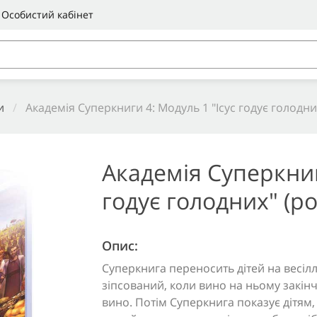
Особистий кабінет
и
/
Академія Суперкниги 4: Модуль 1 "Ісус годує голодн
Академія Суперкниг
годує голодних" (р
Опис:
Суперкнига переносить дітей на весілл
зіпсований, коли вино на ньому закін
вино. Потім Суперкнига показує дітям, 