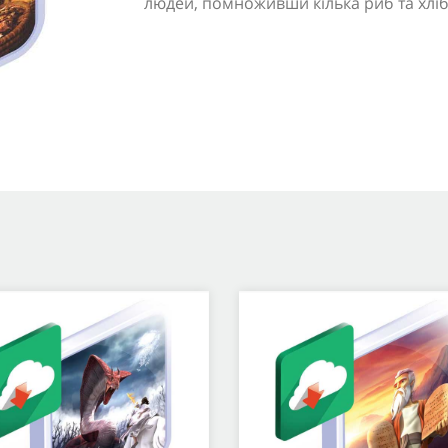
людей, помноживши кілька риб та хліб