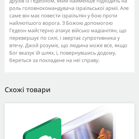
друзів із Гедеоном, який найменше підходить на
роль головнокомандувача ізраїльської армії. Але
саме він має повести ізраїльтян у бою проти
найлютішого ворога. З Божою допомогою
Гедеон майстерно атакує військо мадіанітян, що
перевершує по силі, і звертає супротивника у
втечу. Джой розуміє, що людина може все, якщо
Бог вказує їй шлях, і, повернувшись додому,
береться за покладене на неї справу.
Схожі товари